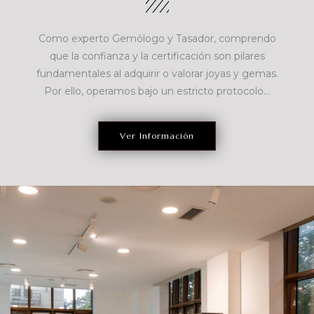
Como experto Gemólogo y Tasador, comprendo
que la confianza y la certificación son pilares
fundamentales al adquirir o valorar joyas y gemas.
Por ello, operamos bajo un estricto protocolo...
Ver Información