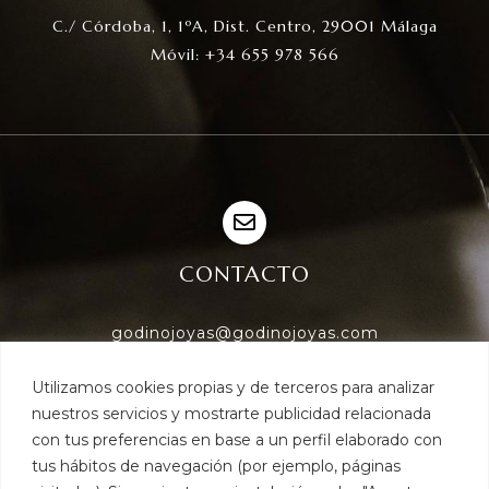
C./ Córdoba, 1, 1ºA, Dist. Centro, 29001 Málaga
Móvil: +34 655 978 566
CONTACTO
godinojoyas@godinojoyas.com
www.tasadorjoyasmalaga.com
Utilizamos cookies propias y de terceros para analizar
www.godinojoyas.com
nuestros servicios y mostrarte publicidad relacionada
con tus preferencias en base a un perfil elaborado con
tus hábitos de navegación (por ejemplo, páginas