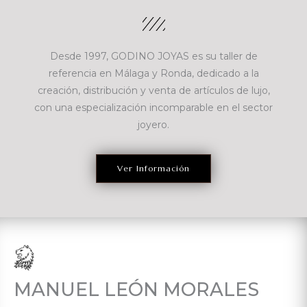
Desde 1997, GODINO JOYAS es su taller de
referencia en Málaga y Ronda, dedicado a la
creación, distribución y venta de artículos de lujo,
con una especialización incomparable en el sector
joyero.
Ver Información
MANUEL LEÓN MORALES